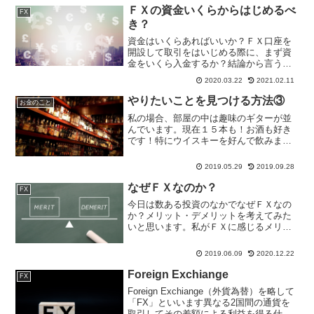
ＦＸの資金いくらからはじめるべ
FX
き？
資金はいくらあればいいか？ＦＸ口座を
開設して取引をはいじめる際に、まず資
金をいくら入金するか？結論から言う
と、「１０万円程度から始めることをお
2020.03.22
2021.02.11
すすめします。」「デモトレード」で練
習すればいいという考え方もあるとは思
やりたいことを見つける方法③
お金のこと
いますが、デモはやはりデモ...
私の場合、部屋の中は趣味のギターが並
んでいます。現在１５本も！お酒も好き
です！特にウイスキーを好んで飲みま
す。本当に好きな事だけをして生きてゆ
けるならば、大好きなギターを眺めなが
2019.05.29
2019.09.28
らお酒が飲める「BAR」開業なんてのも
いいな♪なんて思います（...
なぜＦＸなのか？
FX
今日は数ある投資のなかでなぜＦＸなの
か？メリット・デメリットを考えてみた
いと思います。私がＦＸに感じるメリッ
ト①平日24時間取引ができることＦＸは
異なる2国間の通貨を取引してその差額に
2019.06.09
2020.12.22
より利益を得る仕組みになっています。
通貨の取引は、世界数...
Foreign Exchiange
FX
Foreign Exchiange（外貨為替）を略して
「FX」といいます異なる2国間の通貨を
取引してその差額による利益を得る仕組