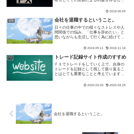
みです私の認識としては「FX」という投
資は、為替の上下で利益を得る、いわば
2019.06.05
「丁半博打」の様なものと考えていまし
た...
会社を退職するということ。
退職
日々の仕事の中での様々なストレスや人
間関係での悩み、「仕事を辞めたい」と
思いながらも生活して行く為に続けてい
ると思います。仕事というのは自分のた
めにする事（お金を稼ぐため）働かなく
2019.05.11
2019.11.19
てもお金が潤沢にあり、好きな事だけを
して生きて行けたなら.....
トレード記録サイト作成のすすめ
FX
ＦＸでトレードをしていく上で、自身の
トレードを記録として残して振り返るこ
とはとても重要なことと考えています。
記録として残さないで同じような場面で
の失敗を繰り返した経験から、特に失敗
2020.03.03
2020.03.25
トレードを記録として残して振り返るこ
とで、同じ失敗を繰り返す...
会社を退職するということ。